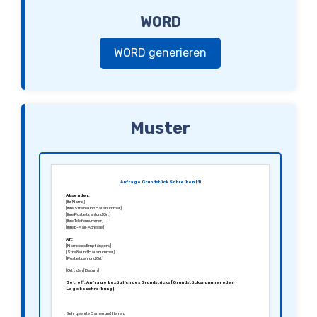
WORD
WORD generieren
Muster
Anfrage Grundstück Schreiben (1)
Absender:
[Ihr Name]
[Ihre Straße und Hausnummer]
[Ihre Postleitzahl und Ort]
[Ihre Telefonnummer]
[Ihre E-Mail-Adresse]
An:
[Name des Empfängers]
[Straße und Hausnummer]
[Postleitzahl und Ort]
[Ort], den [Datum]
Betreff: Anfrage bezüglich des Grundstücks [Grundstücksnummer oder
Lagebeschreibung]
Sehr geehrte Damen und Herren,