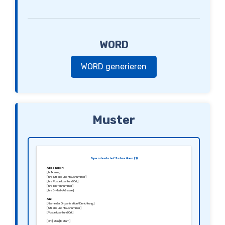
WORD
WORD generieren
Muster
Spendenbrief Schreiben (1)
Absender:
[Ihr Name]
[Ihre Straße und Hausnummer]
[Ihre Postleitzahl und Ort]
[Ihre Telefonnummer]
[Ihre E-Mail-Adresse]
An:
[Name der Organisation/Einrichtung]
[Straße und Hausnummer]
[Postleitzahl und Ort]
[Ort], den [Datum]