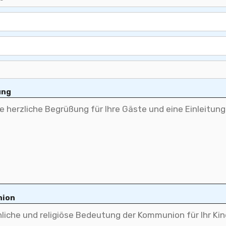
ung
nion