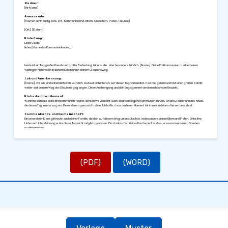
Redner:
[Ihr Name]
Anwesende:
[Namen der Hauptgäste, z.B. Kommunionkind, Eltern, Großeltern, Paten, Freunde]
[Ort], [Datum]
Einleitung:
Liebe Gäste,
lieber [Name des Kommunionkindes],
heute ist ein Tag großer Freude und großer Bedeutung für uns alle, aber besonders für dich, [Name]. Deine Erstkommunion markiert einen
wichtigen Meilenstein in deinem Leben und in deinem Glaubensweg.
Lob und Anerkennung:
[Name], wir alle sind unheimlich stolz auf dich. Du hast dich intensiv auf diesen Tag vorbereitet, hast viel gelernt und bist einen großen Schritt
weiter auf deinem Weg des Glaubens gegangen. Diese Anstrengung und dein Engagement verdienen höchsten Respekt.
Ein bedachter Moment:
Während du heute deine Erstkommunion feierst, denken wir vielleicht auch an unsere eigene Kommunion zurück, an den Zauber und die Freude,
die diesen Tag zu etwas ganz Besonderem gemacht haben. Ich hoffe, dass du diesen Moment für immer in deinem Herzen bewahrst.
Familienbande und Gemeinschaft:
Ein besonderer Dank gilt heute auch deiner Familie, die dich auf diesem Weg unterstützt hat, insbesondere deinen Eltern und Paten. Ohne ihre
Liebe und Unterstützung wäre dieser Tag nicht möglich gewesen. Ein starkes familiäres Fundament ist das, was uns in unserem Glauben
wachsen lässt.
Wünsche und Hoffnungen:
Für deine Zukunft wünsche ich dir vor allem, dass du immer den Mut und die Kraft findest, deinen Glauben zu leben und offen mit anderen zu teilen.
Möge dein Leben stets von Liebe, Hoffnung und Gnade erfüllt sein.
Ein weiser Rat:
Denk daran, was Jesus sagte: „Ich bin der Weg und die Wahrheit und das Leben. Niemand kommt zum Vater denn durch mich.“ (Johannes
(PDF)
(WORD)
14,6). Diese Worte können dir stets eine Leitlinie sein.
Lass uns jetzt alle gemeinsam anstoßen und diesen besonderen Tag feiern. Auf dich, [Name], und auf all die wundervollen Dinge, die noch
kommen werden.
Herzlichen Glückwunsch zu deiner Erstkommunion und Gottes reichsten Segen.
Mit allerbesten Grüßen,
[Ihr Name]